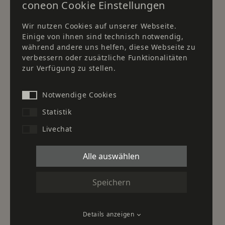
coneon Cookie Einstellungen
Newsletter
Downloads
Wir nutzen Cookies auf unserer Webseite.
Einige von ihnen sind technisch notwendig,
Standort Düsseldorf
während andere uns helfen, diese Webseite zu
verbessern oder zusätzliche Funktionalitäten
Standort Frankfurt
zur Verfügung zu stellen.
Standort Herborn
Kontakt
Notwendige Cookies
Statistik
Unser Partner für Kaffee- &
Livechat
Wasserspenderlösungen:
Alle auswählen
Unser Partner im Gesundheitswesen für Planung,
Speichern
Ausbau und Einrichtung von Krankenhäusern und
Praxen:
Details anzeigen