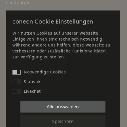
Leistungen
Karriere
coneon Cookie Einstellungen
Newsletter
Downloads
Wir nutzen Cookies auf unserer Webseite.
Einige von ihnen sind technisch notwendig,
Standort Düsseldorf
während andere uns helfen, diese Webseite zu
verbessern oder zusätzliche Funktionalitäten
Standort Frankfurt
zur Verfügung zu stellen.
Standort Herborn
Kontakt
Notwendige Cookies
Statistik
Unser Partner für Kaffee- &
Livechat
Wasserspenderlösungen:
Alle auswählen
Unser Partner im Gesundheitswesen für Planung,
Speichern
Ausbau und Einrichtung von Krankenhäusern und