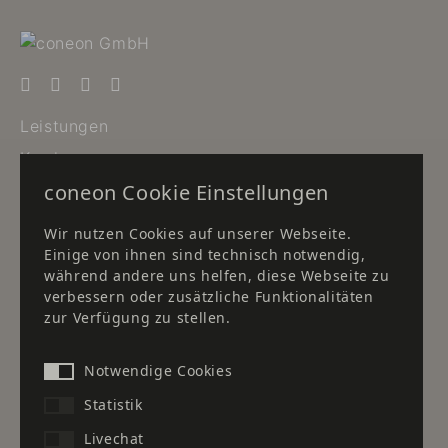
Leistungen
Karriere
coneon Cookie Einstellungen
Newsletter
Downloads
Wir nutzen Cookies auf unserer Webseite.
Einige von ihnen sind technisch notwendig,
Standort Düsseldorf
während andere uns helfen, diese Webseite zu
verbessern oder zusätzliche Funktionalitäten
Standort Frankfurt
zur Verfügung zu stellen.
Standort Herborn
Kontakt
Notwendige Cookies
Statistik
Unser Partner für Kaffee- &
Livechat
Wasserspenderlösungen: