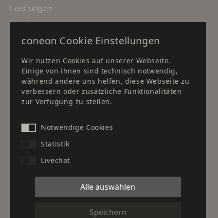
Leistungen
Karriere
coneon Cookie Einstellungen
Newsletter
Downloads
Wir nutzen Cookies auf unserer Webseite.
Einige von ihnen sind technisch notwendig,
Standort Düsseldorf
während andere uns helfen, diese Webseite zu
verbessern oder zusätzliche Funktionalitäten
Standort Frankfurt
zur Verfügung zu stellen.
Standort Herborn
Kontakt
Notwendige Cookies
Statistik
Unser Partner für Kaffee- &
Livechat
Wasserspenderlösungen:
Alle auswählen
Unser Partner im Gesundheitswesen für Planung,
Speichern
Ausbau und Einrichtung von Krankenhäusern und