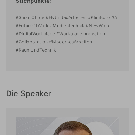
Stichpunkte:
#SmartOffice #HybridesArbeiten #KIimBüro #AI
#FutureOfWork #Medientechnik #NewWork
#DigitalWorkplace #WorkplaceInnovation
#Collaboration #ModernesArbeiten
#RaumUndTechnik
Die Speaker