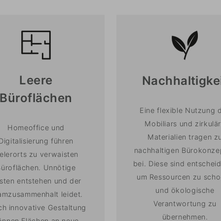
Leere
Nachhaltigke
Büroflächen
Eine flexible Nutzung 
Mobiliars und zirkulä
Homeoffice und
Materialien tragen z
Digitalisierung führen
nachhaltigen Bürokonze
ielerorts zu verwaisten
bei. Diese sind entschei
Büroflächen. Unnötige
um Ressourcen zu sch
sten entstehen und der
und ökologische
amzusammenhalt leidet.
Verantwortung zu
ch innovative Gestaltung
übernehmen.
önnen Flächen an neue