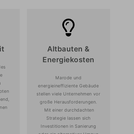
it
Altbauten &
Energiekosten
des
re
Marode und
u
energieineffiziente Gebäude
pten
stellen viele Unternehmen vor
dend,
große Herausforderungen.
onen
Mit einer durchdachten
Strategie lassen sich
Investitionen in Sanierung