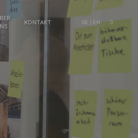
BER
KONTAKT
DE
|
EN
NS