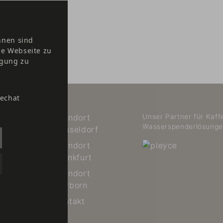
hnen sind
se Webseite zu
ügung zu
vechat
ungen
Standort
Unser Partner für Kaff
Wasserspenderlösunge
Düsseldorf
re
Standort
etter
Frankfurt
oads
Standort
Herborn
Kontakt