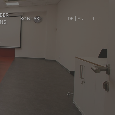
BER
KONTAKT
DE
|
EN
NS