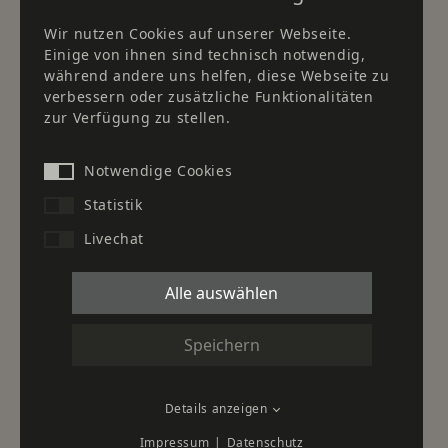
Downloads
Wir nutzen Cookies auf unserer Webseite.
Einige von ihnen sind technisch notwendig,
Standort Düsseldorf
während andere uns helfen, diese Webseite zu
verbessern oder zusätzliche Funktionalitäten
Standort Frankfurt
zur Verfügung zu stellen.
Standort Herborn
Kontakt
Notwendige Cookies
Statistik
Unser Partner für Kaffee- &
Livechat
Wasserspenderlösungen:
Alle auswählen
Unser Partner im Gesundheitswesen für Planung,
Speichern
Ausbau und Einrichtung von Krankenhäusern und
Praxen:
Details anzeigen
Impressum
Datenschutz