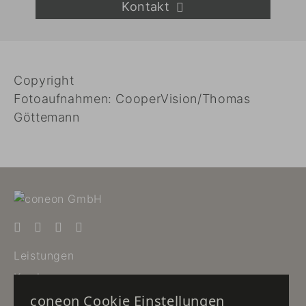
Kontakt
Copyright
Fotoaufnahmen: CooperVision/Thomas
Göttemann
Leistungen
Karriere
coneon Cookie Einstellungen
Newsletter